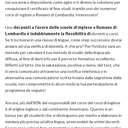
noi ora avrai a disposizione come agire e ti diremo la soluzione per
conquistare il certificato di fine studi
, tramite uno dei numerosi
corsi di inglese a Romano di Lombardia
. Interessato?
Uno
dei punti a favore delle scuole di inglese a Romano di
Lombardia è indubbiamente la flessibilità di
docenti e corsi.
Se ti iscriverai in una classe di lingue, come step successivo dovrai
andare ad una verifica di idoneità. A che pro? Per l'istituto sarà un
metodo per calcolare il tuo metodo di studio della lingua più
diffusa, al fine di darti info per il percorso formativo eccellente.
Rifletti sul fatto che la valutazione, positiva o meno, del test, che
ti verrà comunicato attraverso una notifica telefonica o in
alternativa una comunicazione scritta inviata dalla segreteria della
scuola, non compromette in alcun modo la tua partecipazione al
programma da seguire!
Ancora, più dell'80% dei responsabili del corso dei corsi di inglese
è di origine inglese o dal continente Americano. Questo è un
bonus per gli studenti che si distinguono per merito a elaborare in
maniera più precisa un'altra lingua, assecondati da ottimi docenti.
Se per caso volessi fare un tentativo e ritoccare le capacità orali o