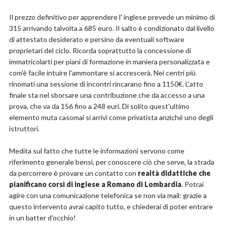
Il prezzo definitivo per apprendere l' inglese prevede un minimo di
315 arrivando talvolta a 685 euro. Il salto è condizionato dal livello
di attestato desiderato e persino da eventuali software
proprietari del ciclo. Ricorda soprattutto la concessione di
immatricolarti per piani di formazione in maniera personalizzata e
com'è facile intuire l'ammontare si accrescerà. Nei centri più
rinomati una sessione di incontri rincarano fino a 1150€. L'atto
finale sta nel sborsare una contribuzione che da accesso a una
prova, che va da 156 fino a 248 euri. Di solito quest'ultimo
elemento muta casomai si arrivi come privatista anziché uno degli
istruttori.
Medita sul fatto che tutte le informazioni servono come
riferimento generale bensì, per conoscere ciò che serve, la strada
da percorrere è provare un contatto con
realtà didattiche che
pianificano corsi di inglese a Romano di Lombardia
. Potrai
agire con una comunicazione telefonica se non via mail: grazie a
questo intervento avrai capito tutto, e chiederai di poter entrare
in un batter d'occhio!