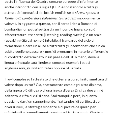
sotto l'influenza del Quadro comune europeo di riferimento,
anche introdotto con la sigla QCER. Accostandolo a tutti gli
attestati riconosciuti del british english se ci
si reca spesso a
Romano di Lombardia è palesemente tra quelli
maggiormente
valevoli. In aggiunta a questo, con il corso Ielts a Romano di
Lombardia non potrai sottrarti a un incontro finale, con più
sfaccettature: tre scritti (listening, reading, writing) e un orale
(speaking) Già dal nome è intuibile: il traguardo del ciclo di
formazione è dare un aiuto a tutti tutti gli intenzionati che sin da
subito vogliono passare x mesi di programmi in materie differenti o
di contratto determinato in un paese dell'UE o meno, dove la
lingua principale sarà l'inglese, come ad esempio i paesi
anglosassoni, gli United States oppure l'Australia.
Trovi complesso l'attestato che otterrai a corso finito smetterà di
valere dopo un tot? Già, esattamente come ogni altro diploma,
della lingua più diffusa o di una lingua diversa Di circa due anni è
soltanto la cifra di cui si parla. Stai tranquillo però, in quanto
possiamo darti un suggerimento. Trattandosi di certificati per
diversi livelli, la strategia vincente è di partire da quello per
principianti e tranquillamente svolgere il tutto a modo. Grazie a