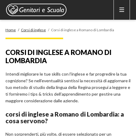
CORSI DI INGLESE
Home
/
Corsi di inglese
/
Corsi di inglese a Romano di Lombardia
RECUPERO ANNI SCOLASTICI
CORSI DI INGLESE A ROMANO DI
LOMBARDIA
SCUOLE PRIVATE
Intendi migliorare le tue skills con l'inglese e far progredire la tua
SCUOLE SERALI
cognizione? Se nell'eventualità sentissi la necessità di aggiornare il
tuo metodo di studio della lingua della Regina prosegui a leggere e
ti forniremo i tips & tricks dell'apprendimento per gestire una
maggiore considerazione dalle aziende.
corsi di inglese a Romano di Lombardia: a
cosa servono?
Non sorprenderti, più volte, di essere selezionato per un