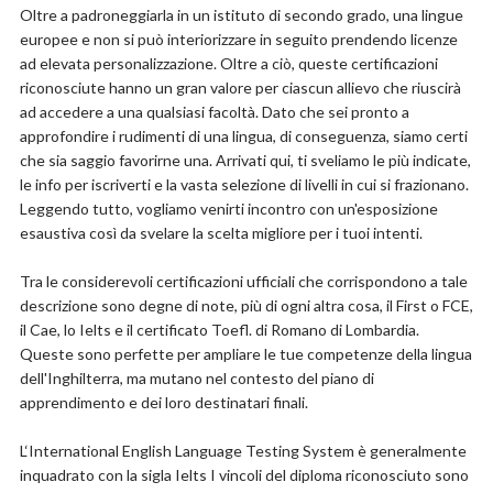
Oltre a padroneggiarla in un istituto di secondo grado, una lingue
europee e non si può interiorizzare in seguito prendendo licenze
ad elevata personalizzazione. Oltre a ciò, queste certificazioni
riconosciute hanno un gran valore per ciascun allievo che riuscirà
ad accedere a una qualsiasi facoltà. Dato che sei pronto a
approfondire i rudimenti di una lingua, di conseguenza, siamo certi
che sia saggio favorirne una. Arrivati qui, ti sveliamo le più indicate,
le info per iscriverti e la vasta selezione di livelli in cui si frazionano.
Leggendo tutto, vogliamo venirti incontro con un'esposizione
esaustiva così da svelare la scelta migliore per i tuoi intenti.
Tra le considerevoli certificazioni ufficiali che corrispondono a tale
descrizione sono degne di note, più di ogni altra cosa, il First o FCE,
il Cae, lo Ielts e il certificato Toefl. di Romano di Lombardia.
Queste sono perfette per ampliare le tue competenze della lingua
dell'Inghilterra, ma mutano nel contesto del piano di
apprendimento e dei loro destinatari finali.
L‘International English Language Testing System è generalmente
inquadrato con la sigla Ielts I vincoli del diploma riconosciuto sono