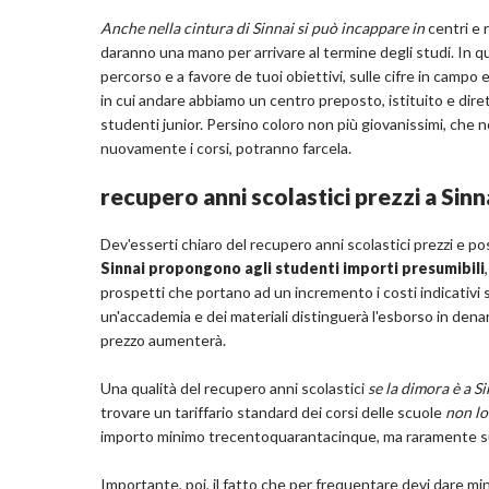
Anche nella cintura di Sinnai si può incappare in
centri e r
daranno una mano per arrivare al termine degli studi. In q
percorso e a favore de tuoi obiettivi, sulle cifre in campo e
in cui andare abbiamo un centro preposto, istituito e diret
studenti junior. Persino coloro non più giovanissimi, che 
nuovamente i corsi, potranno farcela.
recupero anni scolastici prezzi a Sinn
Dev'esserti chiaro del recupero anni scolastici prezzi e pos
Sinnai propongono agli studenti importi presumibili
prospetti che portano ad un incremento i costi indicativi so
un'accademia e dei materiali distinguerà l'esborso in denaro
prezzo aumenterà.
Una qualità del recupero anni scolastici
se la dimora è a Si
trovare un tariffario standard dei corsi delle scuole
non lo
importo minimo trecentoquarantacinque, ma raramente su
Importante, poi, il fatto che per frequentare devi dare mi