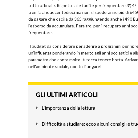
tutto ufficiale. Rispetto alle tariffe per frequentare 3°, 4
tremilacinquecentodieci ma non si spederanno più di 6450
da pagare che oscilla da 365 raggiungendo anche i 490 Eur
l'esborso da accumulare. Peraltro, per il recupero anni sc
frequentare.
Il budget da considerare per aderire a programmi per ripre
un'influenza ponderando in merito agli anni scolastici e a
parametro che conta molto: ti tocca tenere botta. Arrivare a
nell'ambiente sociale, non ti dilungare!
GLI ULTIMI ARTICOLI
L'importanza della lettura