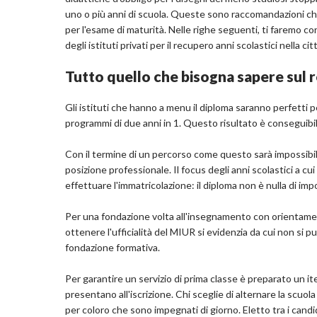
uno o più anni di scuola. Queste sono raccomandazioni che,
per l'esame di maturità. Nelle righe seguenti, ti faremo c
degli istituti privati per il recupero anni scolastici nella citt
Tutto quello che bisogna sapere sul r
Gli istituti che hanno a menu il diploma saranno perfetti p
programmi di due anni in 1. Questo risultato è conseguib
Con il termine di un percorso come questo sarà impossibile
posizione professionale. Il focus degli anni scolastici a c
effettuare l'immatricolazione: il diploma non è nulla di imp
Per una fondazione volta all'insegnamento con orientamen
ottenere l'ufficialità del MIUR si evidenzia da cui non si p
fondazione formativa.
Per garantire un servizio di prima classe è preparato un iter 
presentano all'iscrizione. Chi sceglie di alternare la scuo
per coloro che sono impegnati di giorno. Eletto tra i candid