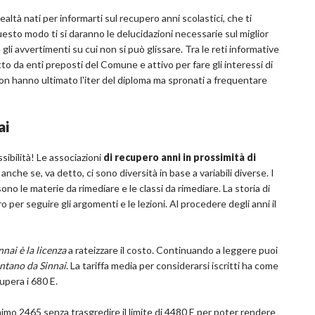
ealtà nati per informarti sul recupero anni scolastici, che ti
uesto modo ti si daranno le delucidazioni necessarie sul miglior
 gli avvertimenti su cui non si può glissare. Tra le reti informative
to da enti preposti del Comune e attivo per fare gli interessi di
non hanno ultimato l'iter del diploma ma spronati a frequentare
ai
sibilità! Le associazioni
di recupero anni in prossimità di
, anche se, va detto, ci sono diversità in base a variabili diverse. I
no le materie da rimediare e le classi da rimediare. La storia di
 per seguire gli argomenti e le lezioni. Al procedere degli anni il
nnai è la licenza
a rateizzare il costo. Continuando a leggere puoi
ntano da Sinnai
. La tariffa media per considerarsi iscritti ha come
pera i 680 E.
nimo 2465 senza trasgredire il limite di 4480 E per poter rendere