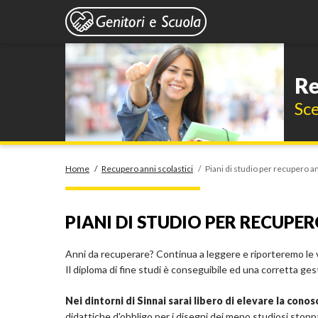
Re
Sce
Home
/
Recupero anni scolastici
/
Piani di studio per recupero an
PIANI DI STUDIO PER RECUPER
Anni da recuperare? Continua a leggere e riporteremo le var
Il diploma di fine studi è conseguibile ed una corretta gest
Nei dintorni di Sinnai sarai libero di elevare la cono
didattiche d'obbligo per i disegni dei meno studiosi stoppa