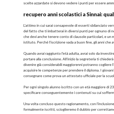
scelte azzardate si devono vedere i punti per essere am
recupero anni scolastici a Sinnai: quali
L'attimo in cui sarai consapevole di esserti sbilanciato ver
del fatto che ti imbatterai in diversi punti per ognuno di no
che devi anche tenere conto di clausole particolari, e un
istituto. Perché l'iscrizione vada a buon fine, gli anni che a
Quando avrai raggiunto l'età adulta, avrai solo da investir
portare alla conclusione. All'inizio la segreteria ti chiederà
divenire già considerabili maggiorenni potranno cogliere l'
acquisire le competenze per prendere il diploma. I giovani
consegnare come prova un attestato ufficiale per la scuol
Per ogni singolo alunno iscritto con un età maggiore di 23
specificare conseguentemente i contenuti su cui sofferm
Una volta concluso questo ragionamento, con l'inclusione d
formalmente iscritti, scioglieremo il dubbio per correttament