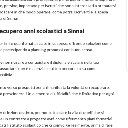
 persino, importano per iscritti che sono interessati a prepararsi
onoscere in che modo operare, come potrai iscriverti e la spesa
à di Sinnai .
ecupero anni scolastici a Sinnai
er finire quanto hai lasciato in sospeso, offrendo soluzioni come
ile partecipando a planning promossi con buon senso.
 non riuscire a conquistare il diploma e scalare nella tua
ui associarsi non è essenziale sul tuo percorso o su come
ossibile!
to verso prospetti per chi manifesta la volontà di recuperare,
uò prescindere. Un elemento di ufficialità che è limitativo per ogni
di lezioni distinto, per non intralciare la vita di quelli che si
la e un contratto a progetto avrà come riferimento piani formativi
ati l'istituto scolastico che ci coinvolge realmente, prima di fare