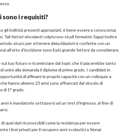
messo.
 sono i requisiti?
so gli indirizzi presenti appropriati, è bene essere a conoscenza
i. Tali fattori vincolanti colpiscono studi formativi. Sappi inoltre
 metodo sicuro per ottenere delucidazioni è conferire con un
vrai all'atto d'iscrizione sono il più grande fattore da considerare.
e sul tuo futuro e ricominciare dal topic che ti piacerebbe tanto
 di unire alla domanda il diploma di primo grado. I candidati in
opportunità di affinare le proprie capacità con un colloquio e
 che hanno almeno 23 anni sono affrancati dal vincolo di
a di 1° grado.
 anni è mandatorio sottoporsi ad un test d'ingresso, al fine di
arsi.
i quei dati riconoscibili come la residenza per essere
e i licei privati per il recupero anni scolastici a Sinnai.