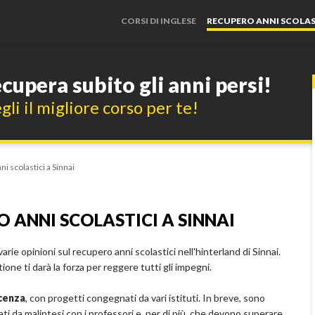
CORSI DI INGLESE
RECUPERO ANNI SCOLAS
cupera subito gli anni persi!
gli il migliore corso per te!
ni scolastici a Sinnai
O ANNI SCOLASTICI A SINNAI
ie opinioni sul recupero anni scolastici nell'hinterland di Sinnai.
ione ti darà la forza per reggere tutti gli impegni.
scenza
, con progetti congegnati da vari istituti. In breve, sono
ti da malintesi con i professori e, per di più, che devono superare