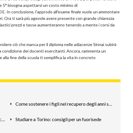
° e 5° bisogna aspettarsi un costo minimo di
 E. In conclusione, l'approdo all'esame finale vuole un ammontare
i. Ora ti sarà più agevole avere presente con grande chiarezza
olastici prezzi e tasse aumenteranno tenendo a mente i corsi da
ndere ciò che manca per il diploma nelle adiacenze Sinnai subirà
lla condizione dei docenti esercitanti. Ancora, rammenta un
lla fine della scuola ti semplifica la vita in concreto
Come sostenere i figli nel recupero degli anni scolastici
Difficoltà a studiare: ecco alcuni consigli e trucchi
Studiare a Torino: consigli per un fuorisede